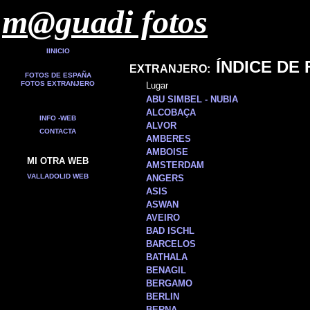
m@guadi fotos
IINICIO
ÍNDICE DE
EXTRANJERO:
FOTOS DE ESPAÑA
FOTOS EXTRANJERO
Lugar
ABU SIMBEL - NUBIA
ALCOBAÇA
INFO -WEB
ALVOR
CONTACTA
AMBERES
AMBOISE
MI OTRA WEB
AMSTERDAM
VALLADOLID WEB
ANGERS
ASIS
ASWAN
© 2000, m@guadi
AVEIRO
BAD ISCHL
BARCELOS
BATHALA
BENAGIL
BERGAMO
BERLIN
BERNA