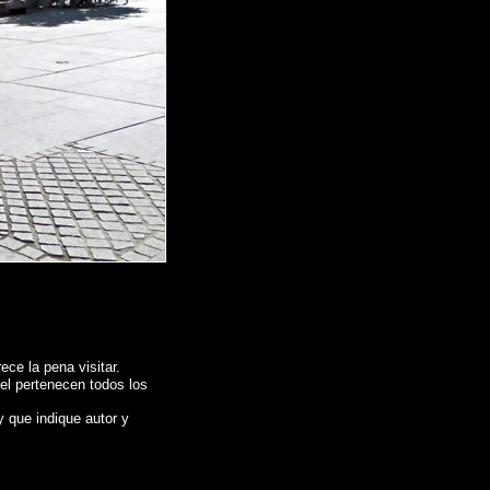
ce la pena visitar.
 el pertenecen todos los
y que indique autor y
Photographs of Spain , Photographic report of Spain ,
Photos de l'Espagne ,
Spanien , Fotos von Spanien , Fotografische Bericht über Spanien ,
照片西班牙
,