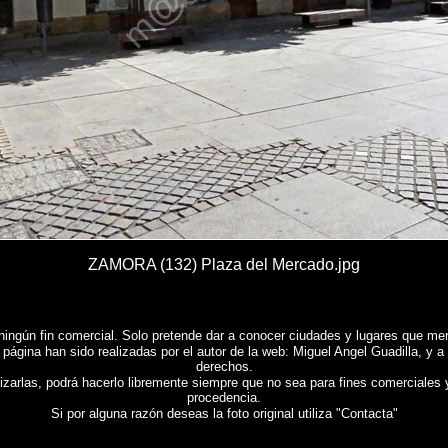
ZAMORA (132) Plaza del Mercado.jpg
ningún fin comercial. Solo pretende dar a conocer ciudades y lugares que mere
 página han sido realizadas por el autor de la web: Miguel Angel Guadilla, y a
derechos.
lizarlas, podrá hacerlo libremente siempre que no sea para fines comerciales 
procedencia.
Si por alguna razón deseas la foto original utiliza "Contacta"
Reportaje fotografico de
ZAMORA
,
Photos of Spain , Images of Spain , Photogallery of Spain , 
tage photographique de l'Espagne ,
Fotos von Spanien , Bilder von Spanien , Bildergalerie von 