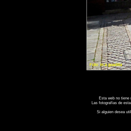
Esta web no tiene 
Las fotografías de esta
Si alguien desea uti
Fotos de , imagenes de
ZAMORA
, Galeria fotografica de
ZAMORA
, Fotografias de
ZAMORA
, 
Images de l'Espagne , Galerie de photos de l'Espagne , Photographies de l'Espagne , Repor