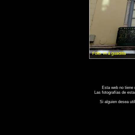
Esta web no tiene 
Las fotografías de esta
Si alguien desea uti
Fotos de , imagenes de
ZAMORA
, Galeria fotografica de
ZAMORA
, Fotografias de
ZAMORA
, 
Images de l'Espagne , Galerie de photos de l'Espagne , Photographies de l'Espagne , Repor
图像西班牙
,
图片的西班牙
,
照片西班牙
.
摄影的报告，西班牙
,
照片西班牙
,
圖像西班牙
,
圖片的
Ισπανίας , Foto di Spagna , Immagini di Spagna , Photogallery di Spagna , Fotografie di Spa
Imagens de Espanha , Fotos da Espanha , Fotografias de Espanha , Fotográficos relató