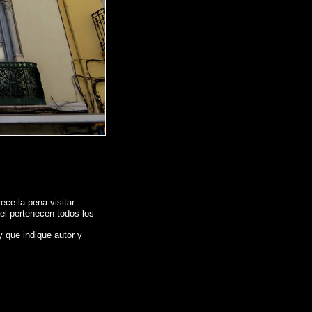
ce la pena visitar.
 el pertenecen todos los
y que indique autor y
Photographs of Spain , Photographic report of Spain ,
Photos de l'Espagne ,
Spanien , Fotos von Spanien , Fotografische Bericht über Spanien ,
照片西班牙
,
τογραφίες της Ισπανίας
,
Φωτογραφίες της Ισπανίας
,
Φωτογραφική έκθεση της
トギャラリー
, ,
スペインの写真
,
スペイン写真報告書 ,
Fotografias de Espanha ,
графии Испании , Фотографические доклад Испании