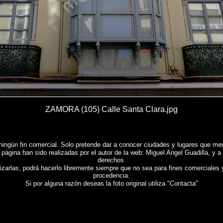
ZAMORA (105) Calle Santa Clara.jpg
ningún fin comercial. Solo pretende dar a conocer ciudades y lugares que mere
 página han sido realizadas por el autor de la web: Miguel Angel Guadilla, y a
derechos.
lizarlas, podrá hacerlo libremente siempre que no sea para fines comerciales 
procedencia.
Si por alguna razón deseas la foto original utiliza "Contacta"
Reportaje fotografico de
ZAMORA
,
Photos of Spain , Images of Spain , Photogallery of Spain , 
tage photographique de l'Espagne ,
Fotos von Spanien , Bilder von Spanien , Bildergalerie von 
西班牙
,
照片西班牙
,
攝影的報告，西班牙 ,
Φωτογραφίες της Ισπανίας
,
Εικόνες της Ισπανίας
,
Φω
gna , Servizio fotografico di Spagna ,
スペインの写真を
,
スペインのイメージを
,
スペインのフォ
rio da Espanha , Фотографии Испании , Картинки из Испании , Фотогалерея Испании , Фото