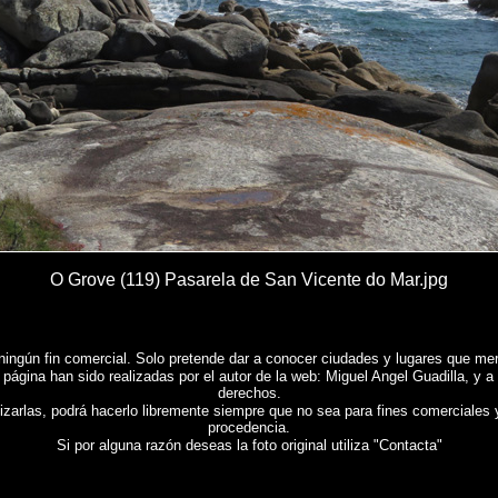
O Grove (119) Pasarela de San Vicente do Mar.jpg
ningún fin comercial. Solo pretende dar a conocer ciudades y lugares que mere
 página han sido realizadas por el autor de la web: Miguel Angel Guadilla, y a
derechos.
lizarlas, podrá hacerlo libremente siempre que no sea para fines comerciales 
procedencia.
Si por alguna razón deseas la foto original utiliza "Contacta"
 - O Grove (Pontevedra)
, Fotografias de
EL GROVE - O Grove (Pontevedra)
, Reportaje fotog
de l'Espagne , Images de l'Espagne , Galerie de photos de l'Espagne , Photographies de l'Es
 ,
照片西班牙
,
图像西班牙
,
图片的西班牙
,
照片西班牙
.
摄影的报告，西班牙
,
照片西班牙
,
圖像西