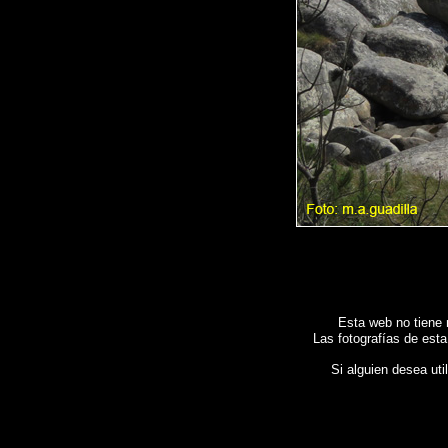
Esta web no tiene 
Las fotografías de esta
Si alguien desea uti
Fotos de , imagenes de
EL GROVE - O Grove (Pontevedra)
, Galeria fotografica de
EL GROVE
Spain , Photogallery of Spain , Photographs of Spain , Photographic report of Spain ,
Photos 
Spanien , Bildergalerie von Spanien , Fotos von Spanien , Fotografische Bericht über Spanien