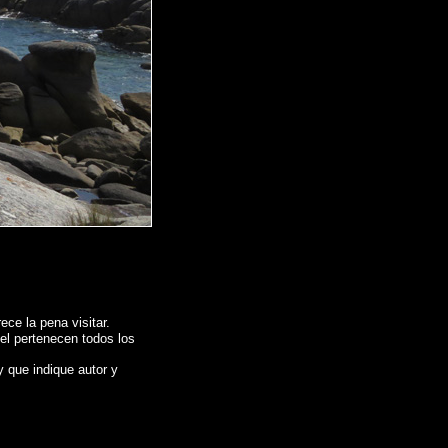
ce la pena visitar.
 el pertenecen todos los
y que indique autor y
rafico de
EL GROVE - O Grove (Pontevedra)
,
Photos of Spain , Images of
pagne , Reportage photographique de l'Espagne ,
Fotos von Spanien , Bilder von
班牙
,
圖片的西班牙
,
照片西班牙
,
攝影的報告，西班牙 ,
Φωτογραφίες της