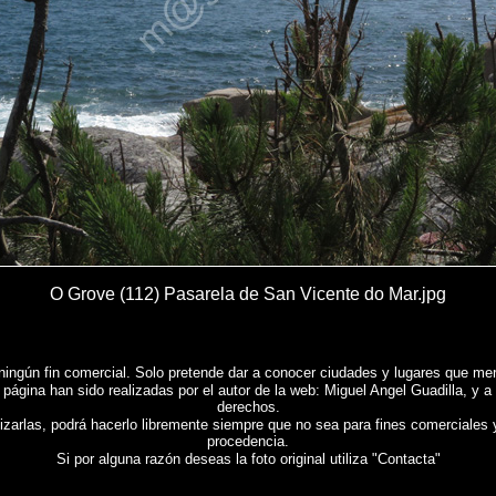
O Grove (112) Pasarela de San Vicente do Mar.jpg
ningún fin comercial. Solo pretende dar a conocer ciudades y lugares que mere
 página han sido realizadas por el autor de la web: Miguel Angel Guadilla, y a
derechos.
lizarlas, podrá hacerlo libremente siempre que no sea para fines comerciales 
procedencia.
Si por alguna razón deseas la foto original utiliza "Contacta"
 - O Grove (Pontevedra)
, Fotografias de
EL GROVE - O Grove (Pontevedra)
, Reportaje fotog
de l'Espagne , Images de l'Espagne , Galerie de photos de l'Espagne , Photographies de l'Es