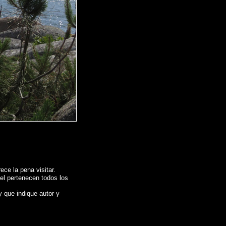
ce la pena visitar.
 el pertenecen todos los
y que indique autor y
rafico de
EL GROVE - O Grove (Pontevedra)
,
Photos of Spain , Images of
pagne , Reportage photographique de l'Espagne ,
Fotos von Spanien , Bilder von