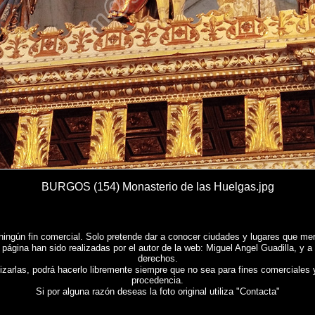
BURGOS (154) Monasterio de las Huelgas.jpg
ningún fin comercial. Solo pretende dar a conocer ciudades y lugares que mere
 página han sido realizadas por el autor de la web: Miguel Angel Guadilla, y a
derechos.
lizarlas, podrá hacerlo libremente siempre que no sea para fines comerciales 
procedencia.
Si por alguna razón deseas la foto original utiliza "Contacta"
BURGOS - MONASTERIO DE LAS HUELGAS
, Fotografias de
BURGOS - MONASTERIO DE LA
 , Photographic report of Spain ,
Photos de l'Espagne , Images de l'Espagne , Galerie de photo