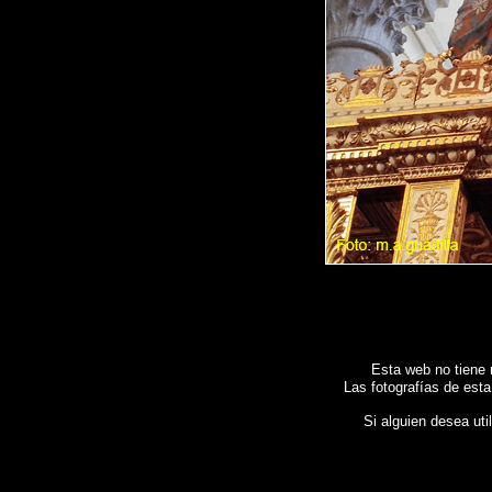
Esta web no tiene 
Las fotografías de esta
Si alguien desea uti
Fotos de , imagenes de
BURGOS - MONASTERIO DE LAS HUELGAS
, Galeria fotografica de
HUELGAS
,
Photos of Spain , Images of Spain , Photogallery of Spain , Photographs of Spain