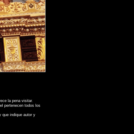
ce la pena visitar.
 el pertenecen todos los
y que indique autor y
S HUELGAS
, Reportaje fotografico de
BURGOS - MONASTERIO DE LAS
s de l'Espagne , Photographies de l'Espagne , Reportage photographique de