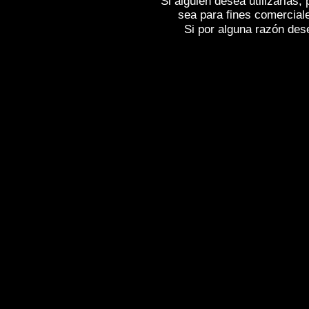
Si alguien desea utilizarlas
sea para fines comercial
Si por alguna razón desea
Fotos de , imagenes de
BURGOS - MONA
fotografica de
BURGOS - MONASTERIO 
- MONASTERIO DE LAS HUELGAS
, Rep
MONASTERIO DE LAS HUELGAS
,
Photo
Spain , Photographs of Spain , Photograph
Images de l'Espagne , Galerie de photos d
Reportage photographique de l'Espagne ,
Bildergalerie von Spanien , Fotos von Span
,
,
,
片西班牙
图像西班牙
图片的西班牙
照
,
,
,
圖像西班牙
圖片的西班牙
照片西班牙
Ισπανίας
,
Εικόνες της Ισπανίας
,
Φωτογρα
Ισπανίας
,
Φωτογραφική έκθεση της Ισπανί
Photogallery di Spagna , Fotografie di Spa
,
,
ンの写真を
スペインのイメージを
ス